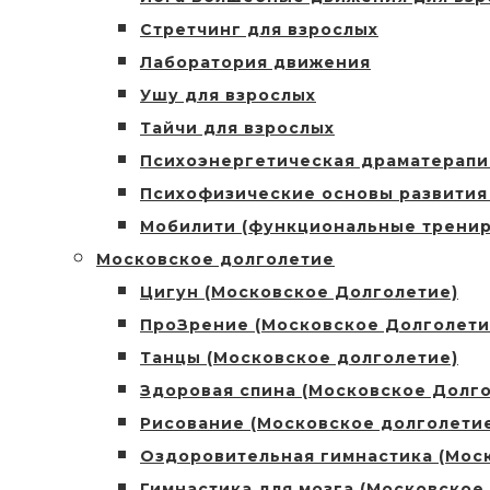
Стретчинг для взрослых
Лаборатория движения
Ушу для взрослых
Тайчи для взрослых
Психоэнергетическая драматерапи
Психофизические основы развития
Мобилити (функциональные тренир
Московское долголетие
Цигун (Московское Долголетие)
ПроЗрение (Московское Долголети
Танцы (Московское долголетие)
Здоровая спина (Московское Долго
Рисование (Московское долголети
Оздоровительная гимнастика (Мос
Гимнастика для мозга (Московское