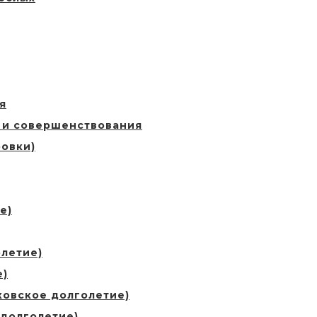
я
 и совершенствования
овки)
е)
летие)
е)
ковское долголетие)
 долголетие)