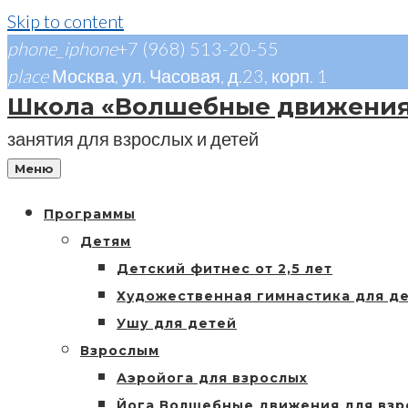
Skip to content
phone_iphone
+7 (968) 513-20-55
place
Москва, ул. Часовая, д.23, корп. 1
Школа «Волшебные движени
занятия для взрослых и детей
Меню
Программы
Детям
Детский фитнес от 2,5 лет
Художественная гимнастика для д
Ушу для детей
Взрослым
Аэройога для взрослых
Йога Волшебные движения для взр