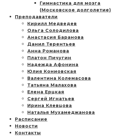
Гимнастика для мозга
(Московское долголетие)
Преподаватели
Кирилл Медведев
Ольга Солодилова
Анастасия Баранова
Данил Терентьев
Анна Романова
Платон Пичугин
Надежда Афонина
Юлия Кониовская
Валентина Колемасова
Татьяна Малахова
Елена Ерцкая
Сергей Игнатьев
Ирина Клевцова
Наталья Мухамеджанова
Расписание
Новости
Контакты