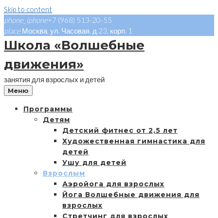
Skip to content
phone_iphone
+7 (968) 513-20-55
place
Москва, ул. Часовая, д.23, корп. 1
Школа «Волшебные
движения»
занятия для взрослых и детей
Меню
Программы
Детям
Детский фитнес от 2,5 лет
Художественная гимнастика для
детей
Ушу для детей
Взрослым
Аэройога для взрослых
Йога Волшебные движения для
взрослых
Стретчинг для взрослых