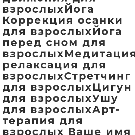
взрослыхЙога
Коррекция осанки
для взрослыхЙога
перед сном для
взрослыхМедитация
релаксация для
взрослыхСтретчинг
для взрослыхЦигун
для взрослыхУшу
для взрослыхАрт-
терапия для
взрослых Ваше имя