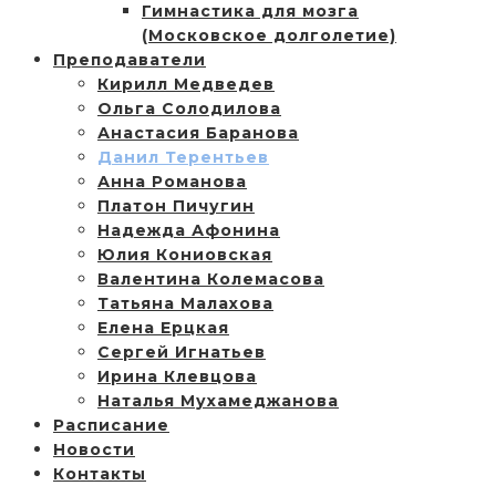
Гимнастика для мозга
(Московское долголетие)
Преподаватели
Кирилл Медведев
Ольга Солодилова
Анастасия Баранова
Данил Терентьев
Анна Романова
Платон Пичугин
Надежда Афонина
Юлия Кониовская
Валентина Колемасова
Татьяна Малахова
Елена Ерцкая
Сергей Игнатьев
Ирина Клевцова
Наталья Мухамеджанова
Расписание
Новости
Контакты