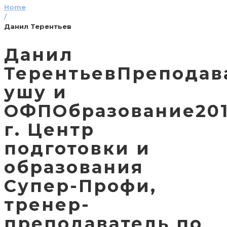
Home
/
Данил Терентьев
Данил
ТерентьевПреподав
ушу и
ОФПОбразование20
г. Центр
подготовки и
образования
Супер-Профи,
тренер-
преподаватель по