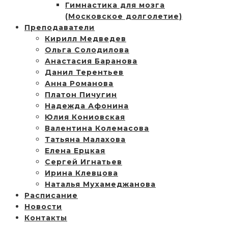
Гимнастика для мозга
(Московское долголетие)
Преподаватели
Кирилл Медведев
Ольга Солодилова
Анастасия Баранова
Данил Терентьев
Анна Романова
Платон Пичугин
Надежда Афонина
Юлия Кониовская
Валентина Колемасова
Татьяна Малахова
Елена Ерцкая
Сергей Игнатьев
Ирина Клевцова
Наталья Мухамеджанова
Расписание
Новости
Контакты