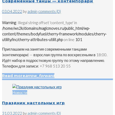
Современные танцы — контемпорари
03.04.2022
by
admin
comments (0)
Warning
: Illegal string offset 'content_type' in
/home/ws2k/domains/magicmoves.ru/public_html/wp-
content/themes/bodyfuel/cherry-framework/modules/cherry-
utility/inc/cherry-attributes-utilit.php
on line
101
Приглашаем на занятия современными танцами
(контемпорари) — взрослая группа по воскресеньям в 18:00.
Идёт набор в подростковую группу по этому направлению.
Телефон для записи: +7 968 513 20 55
Read more
arrow_forward
Новости
Праздник настольных игр
31.03.2022
by
admin
comments (0)