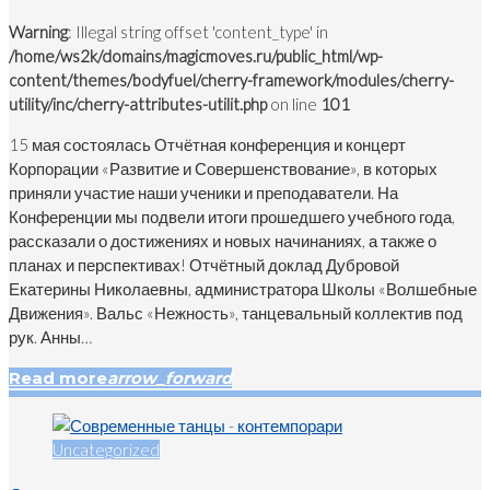
Warning
: Illegal string offset 'content_type' in
/home/ws2k/domains/magicmoves.ru/public_html/wp-
content/themes/bodyfuel/cherry-framework/modules/cherry-
utility/inc/cherry-attributes-utilit.php
on line
101
15 мая состоялась Отчётная конференция и концерт
Корпорации «Развитие и Совершенствование», в которых
приняли участие наши ученики и преподаватели. На
Конференции мы подвели итоги прошедшего учебного года,
рассказали о достижениях и новых начинаниях, а также о
планах и перспективах! Отчётный доклад Дубровой
Екатерины Николаевны, администратора Школы «Волшебные
Движения». Вальс «Нежность», танцевальный коллектив под
рук. Анны…
Read more
arrow_forward
Uncategorized