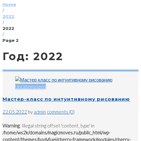
Home
/
2022
/
2022
/
Page 2
Год:
2022
Uncategorized
Мастер-класс по интуитивному рисованию
22.05.2022
by
admin
comments (0)
Warning
: Illegal string offset 'content_type' in
/home/ws2k/domains/magicmoves.ru/public_html/wp-
content/themes/bodyfuel/cherry-framework/modules/cherry-