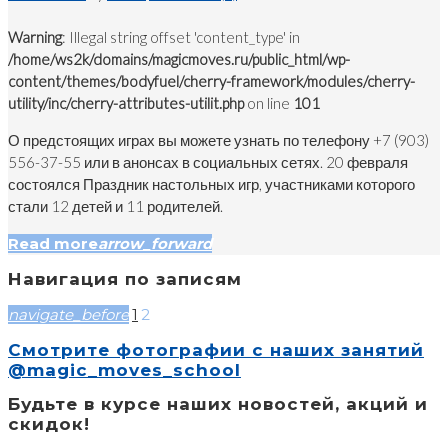
Warning
: Illegal string offset 'content_type' in
/home/ws2k/domains/magicmoves.ru/public_html/wp-
content/themes/bodyfuel/cherry-framework/modules/cherry-
utility/inc/cherry-attributes-utilit.php
on line
101
О предстоящих играх вы можете узнать по телефону +7 (903)
556-37-55 или в анонсах в социальных сетях. 20 февраля
состоялся Праздник настольных игр, участниками которого
стали 12 детей и 11 родителей.
Read more
arrow_forward
Навигация по записям
navigate_before
1
2
Смотрите фотографии с наших занятий
@magic_moves_school
Будьте в курсе наших новостей, акций и
скидок!