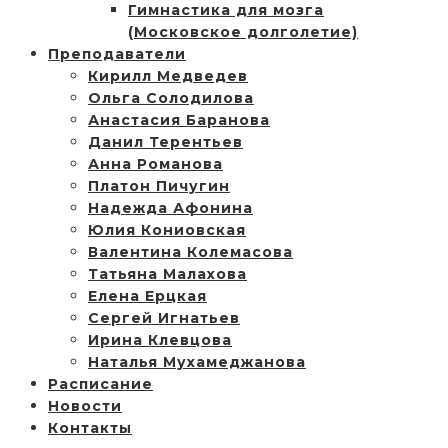
Гимнастика для мозга
(Московское долголетие)
Преподаватели
Кирилл Медведев
Ольга Солодилова
Анастасия Баранова
Данил Терентьев
Анна Романова
Платон Пичугин
Надежда Афонина
Юлия Кониовская
Валентина Колемасова
Татьяна Малахова
Елена Ерцкая
Сергей Игнатьев
Ирина Клевцова
Наталья Мухамеджанова
Расписание
Новости
Контакты