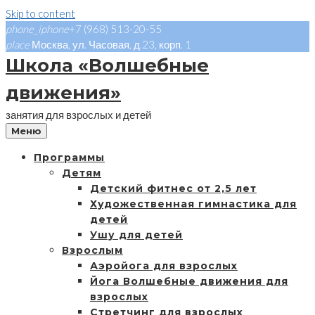
Skip to content
phone_iphone
+7 (968) 513-20-55
place
Москва, ул. Часовая, д.23, корп. 1
Школа «Волшебные
движения»
занятия для взрослых и детей
Меню
Программы
Детям
Детский фитнес от 2,5 лет
Художественная гимнастика для
детей
Ушу для детей
Взрослым
Аэройога для взрослых
Йога Волшебные движения для
взрослых
Стретчинг для взрослых