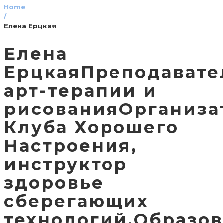
Home
/
Елена Ерцкая
Елена
ЕрцкаяПреподавате
арт-терапии и
рисованияОрганиза
Клуба Хорошего
Настроения,
инструктор
здоровье
сберегающих
технологий.Образо