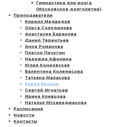
Гимнастика для мозга
(Московское долголетие)
Преподаватели
Кирилл Медведев
Ольга Солодилова
Анастасия Баранова
Данил Терентьев
Анна Романова
Платон Пичугин
Надежда Афонина
Юлия Кониовская
Валентина Колемасова
Татьяна Малахова
Елена Ерцкая
Сергей Игнатьев
Ирина Клевцова
Наталья Мухамеджанова
Расписание
Новости
Контакты