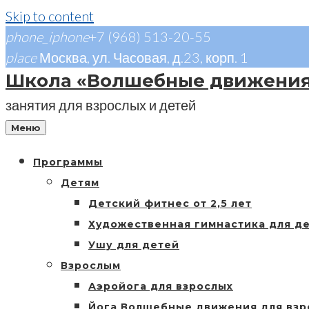
Skip to content
phone_iphone
+7 (968) 513-20-55
place
Москва, ул. Часовая, д.23, корп. 1
Школа «Волшебные движени
занятия для взрослых и детей
Меню
Программы
Детям
Детский фитнес от 2,5 лет
Художественная гимнастика для д
Ушу для детей
Взрослым
Аэройога для взрослых
Йога Волшебные движения для взр