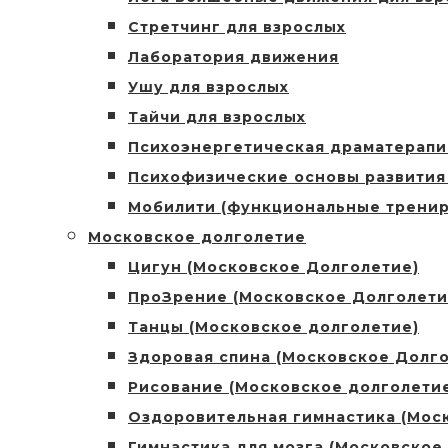
Стретчинг для взрослых
Лаборатория движения
Ушу для взрослых
Тайчи для взрослых
Психоэнергетическая драматерапи
Психофизические основы развития
Мобилити (функциональные тренир
Московское долголетие
Цигун (Московское Долголетие)
ПроЗрение (Московское Долголети
Танцы (Московское долголетие)
Здоровая спина (Московское Долго
Рисование (Московское долголети
Оздоровительная гимнастика (Мос
Гимнастика для мозга (Московское