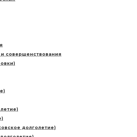
я
 и совершенствования
овки)
е)
летие)
е)
ковское долголетие)
 долголетие)