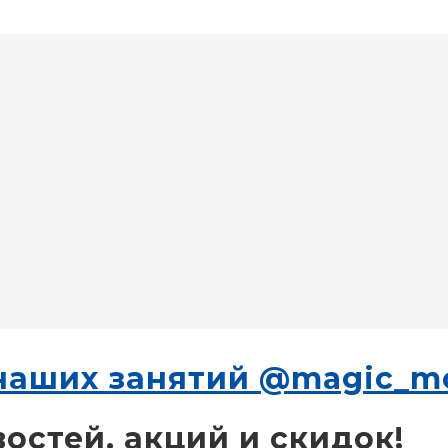
наших занятий @magic_mo
востей, акций и скидок!